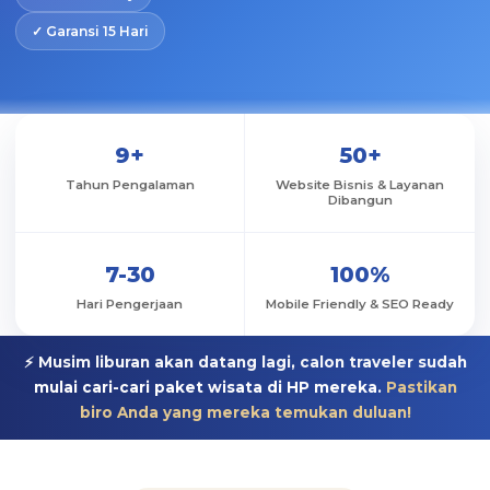
✓ Garansi 15 Hari
9+
50+
Tahun Pengalaman
Website Bisnis & Layanan
Dibangun
7-30
100%
Hari Pengerjaan
Mobile Friendly & SEO Ready
⚡ Musim liburan akan datang lagi, calon traveler sudah
mulai cari-cari paket wisata di HP mereka.
Pastikan
biro Anda yang mereka temukan duluan!