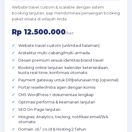
Website travel custom & scalable dengan sistem
booking lanjutan, siap mendominasi persaingan booking
paket wisata di wilayah Anda.
Rp 12.500.000
/net
Website travel custom (unlimited halaman)
Arsitektur multi-cabang/multi-armada
Desain premium sesuai identitas brand travel
Booking online lanjutan: kalender ketersediaan,
kuota real-time, konfirmasi otomatis
Payment gateway untuk DP/pelunasan trip (opsional)
Portal reseller/mitra agen dengan komisi
CMS WordPress + dokumentasi lengkap
Optimasi performa & keamanan lanjutan
SEO On-Page lanjutan
Integrasi: Analytics, tracking, notifikasi email/WA
otomatis
Domain .id / .co.id & Hosting 2 Tahun