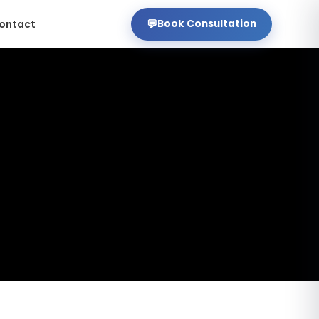
💬
ontact
Book Consultation