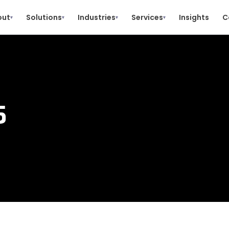
out
Solutions
Industries
Services
Insights
C
▾
▾
▾
▾
5