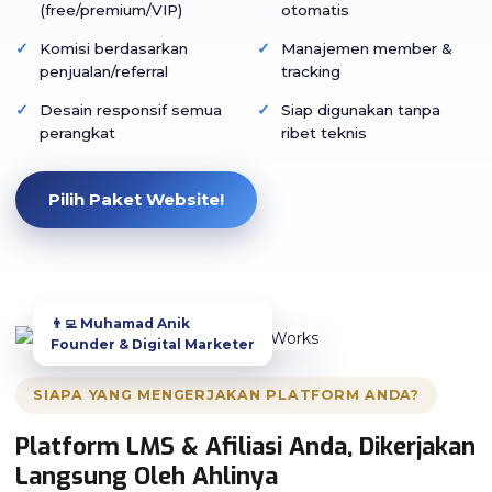
(free/premium/VIP)
otomatis
Komisi berdasarkan
Manajemen member &
penjualan/referral
tracking
Desain responsif semua
Siap digunakan tanpa
perangkat
ribet teknis
Pilih Paket Website!
👨‍💻 Muhamad Anik
Founder & Digital Marketer
SIAPA YANG MENGERJAKAN PLATFORM ANDA?
Platform LMS & Afiliasi Anda, Dikerjakan
Langsung Oleh Ahlinya