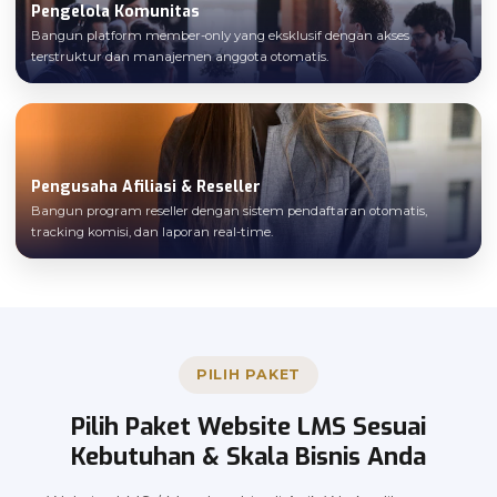
Pengelola Komunitas
Bangun platform member-only yang eksklusif dengan akses
terstruktur dan manajemen anggota otomatis.
Pengusaha Afiliasi & Reseller
Bangun program reseller dengan sistem pendaftaran otomatis,
tracking komisi, dan laporan real-time.
PILIH PAKET
Pilih Paket Website LMS Sesuai
Kebutuhan & Skala Bisnis Anda