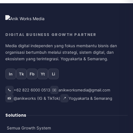
DIGITAL BUSINESS GROWTH PARTNER
Media digital independen yang fokus membantu bisnis dan
organisasi bertumbuh melalui strategi, sistem digital, dan
ekosistem yang terintegrasi. Yogyakarta & Semarang.
In
Tk
Fb
Yt
Li
📞
+62 822 6000 0513
✉️
anikworksmedia@gmail.com
📸
@anikworks (IG & TikTok)
📍
Yogyakarta & Semarang
Solutions
Semua Growth System