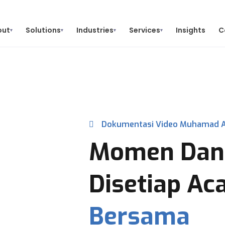
out
Solutions
Industries
Services
Insights
C
▾
▾
▾
▾
Dokumentasi Video Muhamad A
Momen Dan
Disetiap Ac
Bersama