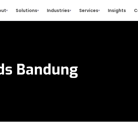
out
Solutions
Industries
Services
Insights
C
▾
▾
▾
▾
ds Bandung