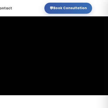
💬
ontact
Book Consultation