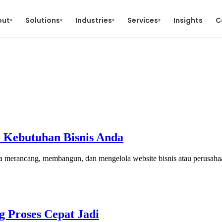
out
Solutions
Industries
Services
Insights
C
▾
▾
▾
▾
i Kebutuhan Bisnis Anda
a merancang, membangun, dan mengelola website bisnis atau perusa
 Proses Cepat Jadi