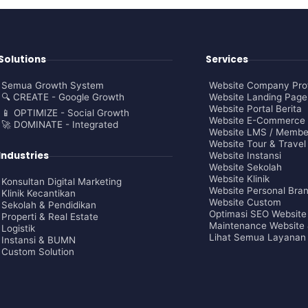
Solutions
Services
Semua Growth System
Website Company Prof
Website Landing Page
🔍 CREATE - Google Growth
Website Portal Berita
📱 OPTIMIZE - Social Growth
Website E-Commerce
🚀 DOMINATE - Integrated
Website LMS / Membe
Website Tour & Travel
Industries
Website Instansi
Website Sekolah
Website Klinik
Konsultan Digital Marketing
Website Personal Bra
Klinik Kecantikan
Website Custom
Sekolah & Pendidikan
Optimasi SEO Website
Properti & Real Estate
Maintenance Website 
Logistik
Lihat Semua Layanan
Instansi & BUMN
Custom Solution