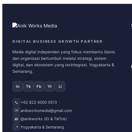
DIGITAL BUSINESS GROWTH PARTNER
Media digital independen yang fokus membantu bisnis
dan organisasi bertumbuh melalui strategi, sistem
digital, dan ekosistem yang terintegrasi. Yogyakarta &
Semarang.
In
Tk
Fb
Yt
Li
+62 822 6000 0513
📞
✉️
anikworksmedia@gmail.com
@anikworks (IG & TikTok)
📸
Yogyakarta & Semarang
📍