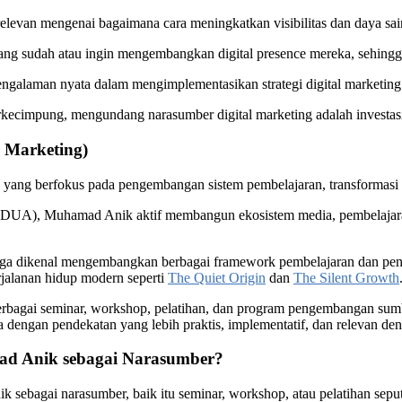
elevan mengenai bagaimana cara meningkatkan visibilitas dan daya sai
yang sudah atau ingin mengembangkan digital presence mereka, sehing
ngalaman nyata dalam mengimplementasikan strategi digital marketing y
rkecimpung, mengundang narasumber digital marketing adalah investasi
 Marketing)
 yang berfokus pada pengembangan sistem pembelajaran, transformasi 
UA), Muhamad Anik aktif membangun ekosistem media, pembelajaran, 
 juga dikenal mengembangkan berbagai framework pembelajaran dan pen
rjalanan hidup modern seperti
The Quiet Origin
dan
The Silent Growth
berbagai seminar, workshop, pelatihan, dan program pengembangan sumb
ngan pendekatan yang lebih praktis, implementatif, dan relevan denga
d Anik sebagai Narasumber?
bagai narasumber, baik itu seminar, workshop, atau pelatihan seputa