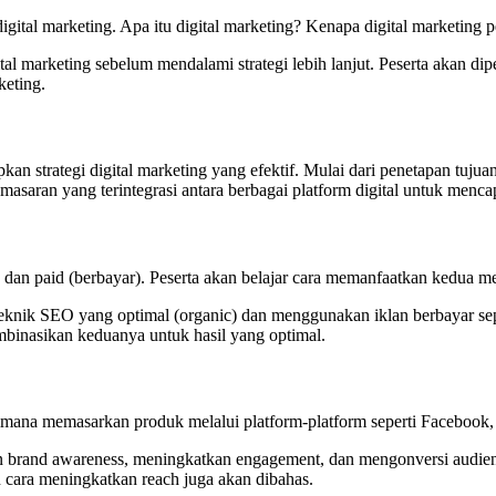
gital marketing. Apa itu digital marketing? Kenapa digital marketing 
al marketing sebelum mendalami strategi lebih lanjut. Peserta akan d
keting.
n strategi digital marketing yang efektif. Mulai dari penetapan tujuan
asaran yang terintegrasi antara berbagai platform digital untuk mencap
 dan paid (berbayar). Peserta akan belajar cara memanfaatkan kedua met
i teknik SEO yang optimal (organic) dan menggunakan iklan berbayar s
nasikan keduanya untuk hasil yang optimal.
na memasarkan produk melalui platform-platform seperti Facebook, I
rand awareness, meningkatkan engagement, dan mengonversi audiens m
n cara meningkatkan reach juga akan dibahas.