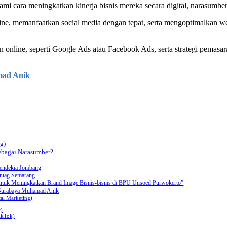
cara meningkatkan kinerja bisnis mereka secara digital, narasumber d
ne, memanfaatkan social media dengan tepat, serta mengoptimalkan w
n online, seperti Google Ads atau Facebook Ads, serta strategi pemasa
mad Anik
g)
bagai Narasumber?
endekia Jombang
Untag Semarang
ntuk Meningkatkan Brand Image Bisnis-bisnis di BPU Unsoed Purwokerto”
g Surabaya Muhamad Anik
tal Marketing)
r)
ikTok)