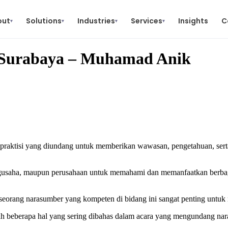
out
Solutions
Industries
Services
Insights
C
▾
▾
▾
▾
 Surabaya – Muhamad Anik
 praktisi yang diundang untuk memberikan wawasan, pengetahuan, serta 
gusaha, maupun perusahaan untuk memahami dan memanfaatkan berbagai 
seorang narasumber yang kompeten di bidang ini sangat penting untuk me
 beberapa hal yang sering dibahas dalam acara yang mengundang nara