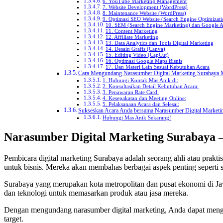
6. YouTube Marketing Management
7. Website Development (WordPress)
8. Maintenance Website (WordPress)
9. Optimasi SEO Website (Search Engine Optimizati
10. SEM (Search Engine Marketing) dan Google 
11. Content Marketing
12. Affiliate Marketing
13. Data Analytics dan Tools Digital Marketing
14. Desain Grafis (Canva)
15. Editing Video (CapCut)
16. Optimasi Google Maps Bisnis
17. Dan Materi Lain Sesuai Kebutuhan Acara
Cara Mengundang Narasumber Digital Marketing Surabaya
1. Hubungi Kontak Mas Anik di:
2. Konsultasikan Detail Kebutuhan Acara:
3. Penawaran Rate Card:
4. Kesepakatan dan Meeting Online:
5. Pelaksanaan Acara dan Selesai:
Sukseskan Acara Anda bersama Narasumber Digital Market
Hubungi Mas Anik Sekarang!
Narasumber Digital Marketing Surabaya
Pembicara digital marketing Surabaya adalah seorang ahli atau praktis
untuk bisnis. Mereka akan membahas berbagai aspek penting seperti s
Surabaya yang merupakan kota metropolitan dan pusat ekonomi di J
dan teknologi untuk memasarkan produk atau jasa mereka.
Dengan mengundang narasumber digital marketing, Anda dapat menggal
target.