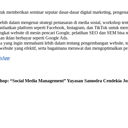
emberikan seminar seputar dasar-dasar digital marketing, pengenalan
lebih dalam mengenai strategi pemasaran di media sosial, workshop tent
nfaatkan platform seperti Facebook, Instagram, dan TikTok untuk me
gkat website di mesin pencari Google, pelatihan SEO dan SEM bisa me
kan iklan berbayar seperti Google Ads.
 yang ingin memahami lebih dalam tentang pengembangan website, ter
site yang efektif, serta bagaimana merawat dan mengoptimalkan per
tsApp
hop: “Social Media Management” Yayasan Samodra Cendekia J