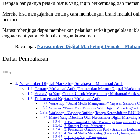
Dengan banyaknya pelaku bisnis yang ingin berkembang dan memahami 
Mereka bisa mengajarkan tentang cara membangun brand melalui onli
pencari.
Narasumber juga dapat memberikan pelatihan terkait pengelolaan ikla
engagement yang lebih baik dengan konsumen.
Baca juga:
Narasumber Digital Marketing Demak – Muha
Daftar Pembahasan
Narasumber Digital Marketing Surabaya – Muhamad Anik
Tentang Muhamad Anik (Trainer dan Mentor Digital Marketin
Acara Apa Yang Cocok Untuk Mengundang Muhamad Anik se
Dokumentasi Kegiatan Muhamad Anik
Workshop: “Social Media Management” Yayasan Samodra C
Seminar: “Boost Your Business With Digital Marketing” – 
Workshop: “Capacity Building Tenaga Kependidikan BPU U
Materi Yang Diberikan Oleh Narasumber Digital Marketin
1. Fundamental Digital Marketing (Pengenalan Digi
2. Strategi Digital Marketing
3. Pemasaran Organic dan Paid (Gratis dan Berbaya
4. Social Media Marketing (Facebook, Instagram, T
5. Google Maps Management