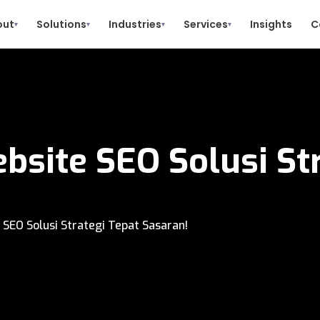
out
Solutions
Industries
Services
Insights
C
▾
▾
▾
▾
bsite SEO Solusi St
 SEO Solusi Strategi Tepat Sasaran!