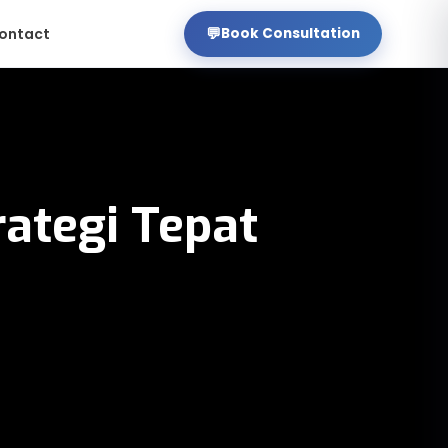
💬
ontact
Book Consultation
rategi Tepat