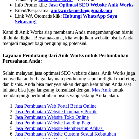
Info Promo klik:
Jasa Optimasi SEO Website Anik Works
Email/Kerjasama:
anikworksmedia@gmail.com
Link WA Otomatis klik:
Hubungi WhatsApp Saya
Sekarang!
Kami di Anik Works siap membantu Anda mengembangkan bisnis
di dunia digital. Bersama-sama, kita wujudkan website bisnis Anda
menjadi magnet bagi pengunjung potensial.
Layanan Pendukung dari Anik Works untuk Pertumbuhan
Perusahaan Anda:
Selain melayani jasa optimasi SEO website diatas, Anik Works juga
menyediakan berbagai layanan pendukung seputar digital marketing
dan bisnis. Anda bisa menyesuaikan dengan kebutuhan Anda saat
ini atau bisa juga langsung konsultasi dengan
Mas Anik
untuk
mendampingi pertumbuhan bisnis yang sedang Anda jalani.
Jasa Pembuatan Web Portal Berita Online
Jasa Pembuatan Website Company Profile
Jasa Pembuatan Website Toko Online
Jasa Pembuatan Website Landing Page
Jasa Pembuatan Website Membership Afiliasi
Jasa Pembuatan Website Custom Sesuai Kebutuhan