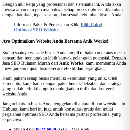
Dengan alur kerja yang profesional dan sistematis ini, Anda akan
merasa aman dan percaya bahwa setiap proses optimasi dilakukan
dengan hati-hati, tepat sasaran, dan sesuai kebutuhan bisnis Anda.
Informasi Paket & Pemesanan Klik:
Pilih Paket
Optimasi SEO Website
Ayo Optimalkan Website Anda Bersama Anik Works!
Sudah saatnya website bisnis Anda tampil di halaman teratas mesin
pencari dan menjangkau lebih banyak pelanggan potensial. Dengan
Jasa SEO Bulanan Murah dari
Anik Works
, kami membantu Anda
mewujudkan tujuan bisnis secara efektif dan terjangkau.
Kami paham setiap bisnis memiliki kebutuhan yang unik. Oleh
karena itu, kami hadir dengan paket hemat, fleksibel, dan strategi
yang sudah terbukti ampuh meningkatkan trafik dan konversi
website Anda.
Jangan biarkan bisnis Anda tenggelam di antara ribuan website lain.
Hubungi kami hari ini juga untuk konsultasi gratis dan mulai
perjalanan optimasi SEO Anda bersama partner profesional yang
terpercaya.
WhatsApp:
0822-6000-0513
– Mas Anik