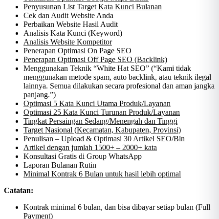
Penyusunan List Target Kata Kunci Bulanan
Cek dan Audit Website Anda
Perbaikan Website Hasil Audit
Analisis Kata Kunci (Keyword)
Analisis Website Kompetitor
Penerapan Optimasi On Page SEO
Penerapan Optimasi Off Page SEO (Backlink)
Menggunakan Teknik “White Hat SEO” (“Kami tidak
menggunakan metode spam, auto backlink, atau teknik ilegal
lainnya. Semua dilakukan secara profesional dan aman jangka
panjang.”)
Optimasi 5 Kata Kunci Utama Produk/Layanan
Optimasi 25 Kata Kunci Turunan Produk/Layanan
Tingkat Persaingan Sedang/Menengah dan Tinggi
Target Nasional (Kecamatan, Kabupaten, Provinsi)
Penulisan – Upload & Optimasi 30 Artikel SEO/Bln
Artikel dengan jumlah 1500+ – 2000+ kata
Konsultasi Gratis di Group WhatsApp
Laporan Bulanan Rutin
Minimal Kontrak 6 Bulan untuk hasil lebih optimal
Catatan:
Kontrak minimal 6 bulan, dan bisa dibayar setiap bulan (Full
Payment)