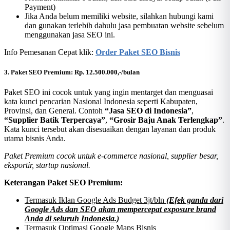
Payment)
Jika Anda belum memiliki website, silahkan hubungi kami
dan gunakan terlebih dahulu jasa pembuatan website sebelum
menggunakan jasa SEO ini.
Info Pemesanan Cepat klik:
Order Paket SEO Bisnis
3. Paket SEO Premium: Rp. 12.500.000,-/bulan
Paket SEO ini cocok untuk yang ingin mentarget dan menguasai
kata kunci pencarian Nasional Indonesia seperti Kabupaten,
Provinsi, dan General. Contoh
“Jasa SEO di Indonesia”
,
“Supplier Batik Terpercaya”
,
“Grosir Baju Anak Terlengkap”
.
Kata kunci tersebut akan disesuaikan dengan layanan dan produk
utama bisnis Anda.
Paket Premium cocok untuk e-commerce nasional, supplier besar,
eksportir, startup nasional.
Keterangan Paket SEO Premium:
Termasuk Iklan Google Ads Budget 3jt/bln
(Efek ganda dari
Google Ads dan SEO akan mempercepat exposure brand
Anda di seluruh Indonesia.)
Termasuk Optimasi Google Maps Bisnis