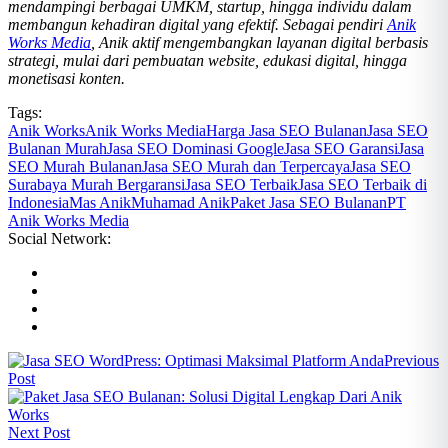
mendampingi berbagai UMKM, startup, hingga individu dalam
membangun kehadiran digital yang efektif. Sebagai pendiri
Anik
Works Media
, Anik aktif mengembangkan layanan digital berbasis
strategi, mulai dari pembuatan website, edukasi digital, hingga
monetisasi konten.
Tags:
Anik Works
Anik Works Media
Harga Jasa SEO Bulanan
Jasa SEO
Bulanan Murah
Jasa SEO Dominasi Google
Jasa SEO Garansi
Jasa
SEO Murah Bulanan
Jasa SEO Murah dan Terpercaya
Jasa SEO
Surabaya Murah Bergaransi
Jasa SEO Terbaik
Jasa SEO Terbaik di
Indonesia
Mas Anik
Muhamad Anik
Paket Jasa SEO Bulanan
PT
Anik Works Media
Social Network:
Previous
Post
Next Post